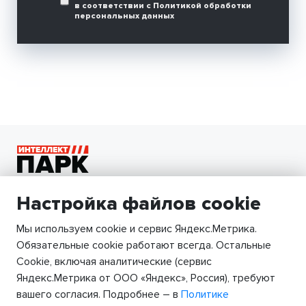
в соответствии с
Политикой
обработки
персональных данных
ТЕЛЕФОН
Настройка файлов cookie
+7 (927) 211-75-77
Мы используем cookie и сервис Яндекс.Метрика.
ЭЛЕКТРОННАЯ ПОЧТА
info@svision.ru
Обязательные cookie работают всегда. Остальные
Сookie, включая аналитические (сервис
АДРЕС
Яндекс.Метрика от ООО «Яндекс», Россия), требуют
г. Самара, ул. Партизанская 104, г. Тольятти,
вашего согласия. Подробнее – в
Политике
ул. 40 лет Победы 19